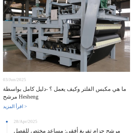
03/Jun/2025
ما هي مكبس الفلتر وكيف يعمل ؟ -دليل كامل بواسطة
مرشح Hesheng
اقرأ المزيد >
28/Apr/2025
مرشح حزام تفريغ أفقي: مساعد مختص للفصل