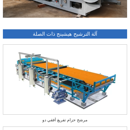
آلة الترشيح هيشينج ذات الصلة
مرشح حزام تفريغ أفقي دو