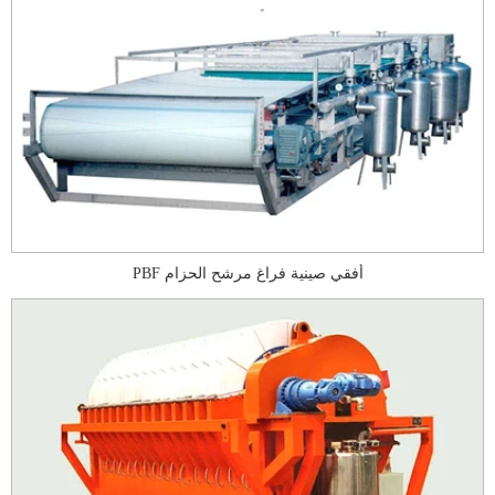
PBF أفقي صينية فراغ مرشح الحزام