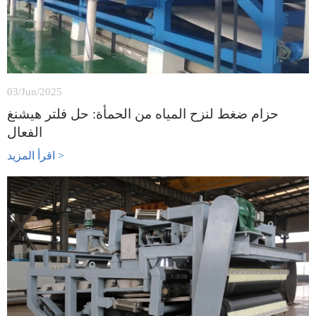
03/Jun/2025
حزام ضغط لنزح المياه من الحمأة: حل فلتر هيشنغ
الفعال
اقرأ المزيد >