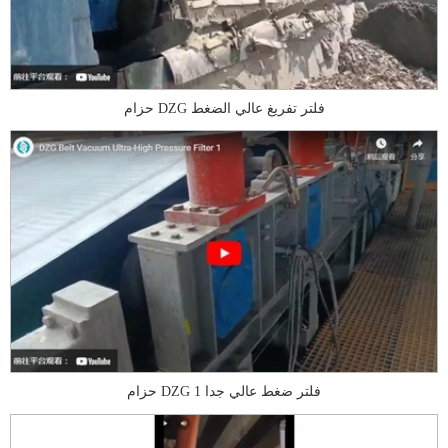
حزام DZG فلتر تفريغ عالي الضغط
حزام DZG فلتر ضغط عالي جدا 1