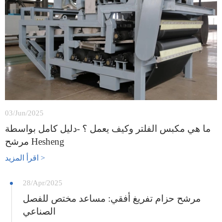
03/Jun/2025
ما هي مكبس الفلتر وكيف يعمل ؟ -دليل كامل بواسطة
مرشح Hesheng
اقرأ المزيد >
28/Apr/2025
مرشح حزام تفريغ أفقي: مساعد مختص للفصل
الصناعي