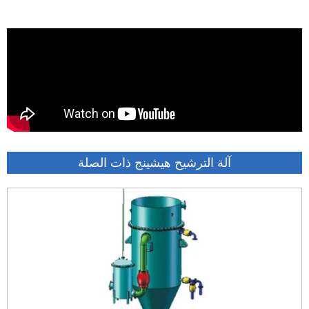
آلة الترشيح هيشينج ذات الصلة