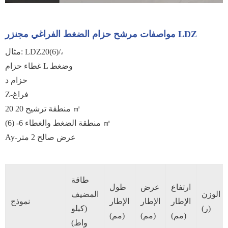
مواصفات مرشح حزام الضغط الفراغي مجنزر LDZ
مثال: LDZ20(6)/،
غطاء حزام L وضغط
حزام د
Z-فراغ
منطقة ترشيح 20 20 ㎡
(6) -منطقة الضغط والغطاء 6 ㎡
Ay-عرض صالح 2 متر
طاقة
ارتفاع
عرض
طول
الوزن
المضيف
الإطار
الإطار
الإطار
نموذج
(ر)
(كيلو
(مم)
(مم)
(مم)
واط)