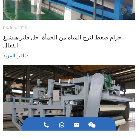
03/Jun/2025
حزام ضغط لنزح المياه من الحمأة: حل فلتر هيشنغ
الفعال
اقرأ المزيد >


