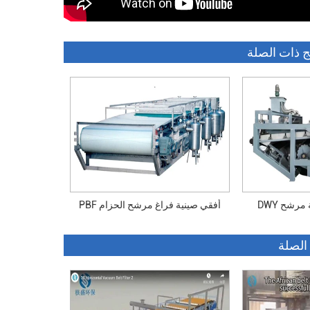
ج ذات الصلة
فة مرشح
PBF أفقي صينية فراغ مرشح الحزام
 الصلة