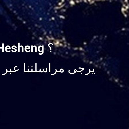
أي أسئلة حول فلتر حزام التفريغ من Hesheng ؟
يرجى مراسلتنا عبر ا