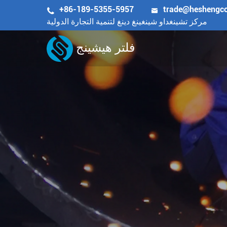
+86-189-5355-5957
trade@heshengc


مركز تشينغداو شينغينغ دينغ لتنمية التجارة الدولية
فلتر هيشينج