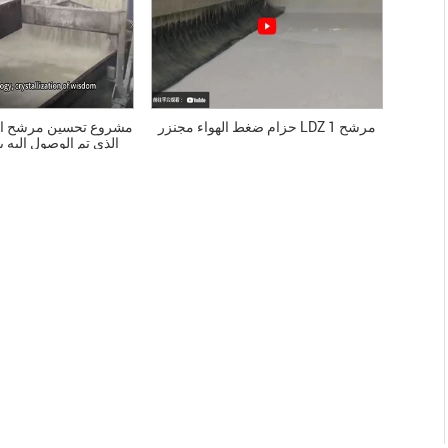
03/Jun/2025
حزام ضغط لنزح المياه من الحمأة: حل فلتر
هيشنغ الفعال
حزام ضغط الهواء مجنزر LDZ مرشح 1
مشروع تحسين مرشح الح
الذي تم الوصول إليه بن