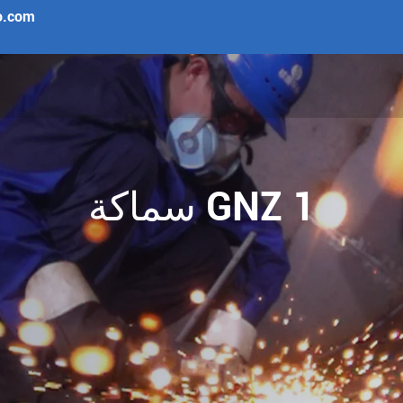
o.com
سماكة GNZ 1