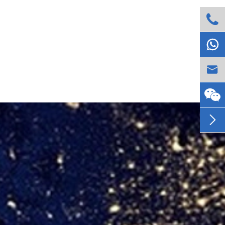



