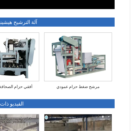
آلة الترشيح هيشين
مرشح ضغط حزام عمودي
DWY أفقي حزام الصحا
الفيديو ذات