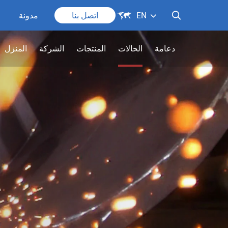

EN
اتصل بنا
مدونة

دعامة
الحالات
المنتجات
الشركة
المنزل